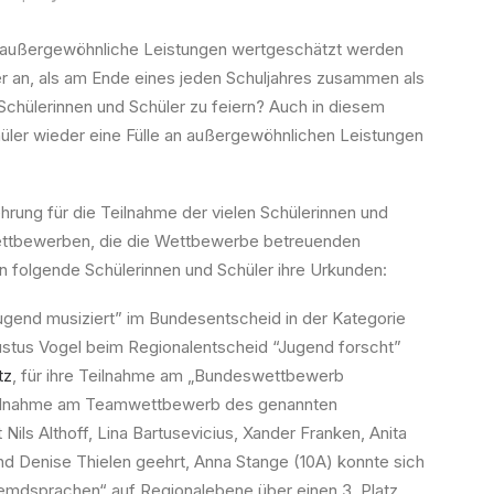
ass außergewöhnliche Leistungen wertgeschätzt werden
r an, als am Ende eines jeden Schuljahres zusammen als
Schülerinnen und Schüler zu feiern? Auch in diesem
hüler wieder eine Fülle an außergewöhnlichen Leistungen
rung für die Teilnahme der vielen Schülerinnen und
Wettbewerben, die die Wettbewerbe betreuenden
 folgende Schülerinnen und Schüler ihre Urkunden:
gend musiziert” im Bundesentscheid in der Kategorie
ustus Vogel beim Regionalentscheid “Jugend forscht”
tz
, für ihre Teilnahme am „Bundeswettbewerb
Teilnahme am Teamwettbewerb des genannten
ls Althoff, Lina Bartusevicius, Xander Franken, Anita
nd Denise Thielen geehrt, Anna Stange (10A) konnte sich
dsprachen“ auf Regionalebene über einen 3. Platz