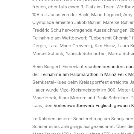
freuen, ebenfalls einen 3. Platz im Team-Wettbe
10B mit Jonas von der Bank, Marie Legrand, Amy 
Olympiade erhielten Jakob Bühler, Mareike Bühle
Frédéric Schu hervorragende Auszeichnungen, üb
Teilnahme am Wettbewerb “Leben mit Chemie” fre
Dergic, Lara-Marie Grewenig, Kim Heinz, Laura K
Marcel Schenk, Yannick Schinhofen, Marco Schö
Beim Bungert-Firmenlauf
stachen besonders durch
der
Teilnahme am Halbmarathon in Mainz Felix Mo
Bernkastel-Kues beim Kreissportfest erreichte Ja
Hauer wurde Vize-Kreismeisterin im 800-Meter-L
Marie Heck, Klara Merrem und Paula Schreiber.
Laas, den
Vorlesewettbewerb Englisch gewann Ka
Im Rahmen unserer Schülerehrung am Schuljahres
Schüler eines Jahrgangs ausgezeichnet. Über die