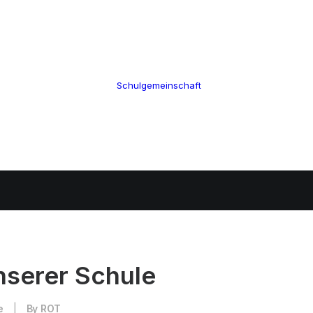
Schulleitung
Termine
Verwaltung
Über uns
Kollegium
100 Jahre CGW
Schulsozialarbeit
Nikolaus Cusanus
Schulgemeinschaft
Eltern
Geschichte
Förderverein
Gebäude
Schülervertretung
Bibliothek
Ehemalige
nserer Schule
e
|
By
ROT