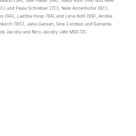
laou (5A), Jule Hauer (6A), Julius Kühn (6B) und Nele
7C) und Paula Schreiber (7C), Nele Anzenhofer (8C),
ps (9A), Laetitia Hosp (9A) und Lena Kohl (9B), Amélie
kirch (10C), Jana Gansen, Sina Corzilius und Samanta
ick Jacoby und Nico Jacoby (alle MSS 12).