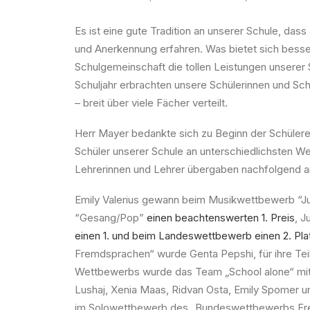
Es ist eine gute Tradition an unserer Schule, d
und Anerkennung erfahren. Was bietet sich besse
Schulgemeinschaft die tollen Leistungen unserer 
Schuljahr erbrachten unsere Schülerinnen und Sc
– breit über viele Fächer verteilt.
Herr Mayer bedankte sich zu Beginn der Schülereh
Schüler unserer Schule an unterschiedlichsten 
Lehrerinnen und Lehrer übergaben nachfolgend an
Emily Valerius gewann beim Musikwettbewerb “Ju
“Gesang/Pop”
einen beachtenswerten 1. Preis
, J
einen 1. und beim Landeswettbewerb einen 2. Pla
Fremdsprachen“ wurde Genta Pepshi, für ihre 
Wettbewerbs wurde das Team „School alone“ mit Ni
Lushaj, Xenia Maas, Ridvan Osta, Emily Spomer u
im Solowettbewerb des „Bundeswettbewerbs Frem