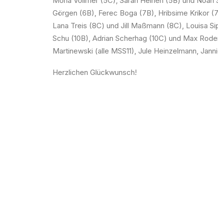
Mona Vollmer (5C), Sarah Heinen (5B) und Noah Sa
Görgen (6B), Ferec Boga (7B), Hribsime Krikor (
Lana Treis (8C) und Jill Maßmann (8C), Louisa Si
Schu (10B), Adrian Scherhag (10C) und Max Roden
Martinewski (alle MSS11), Jule Heinzelmann, Jann
Herzlichen Glückwunsch!