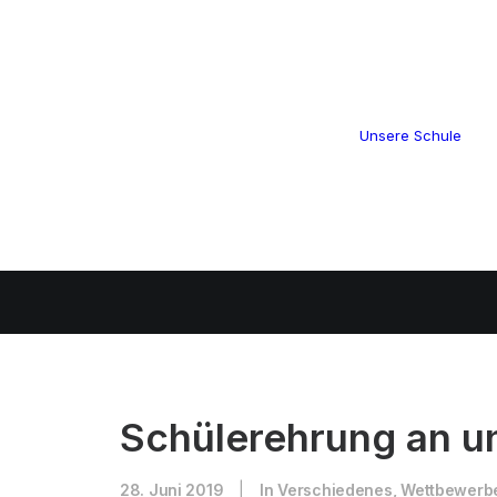
Unsere Schule
Schülerehrung an u
28. Juni 2019
|
In
Verschiedenes
,
Wettbewerb