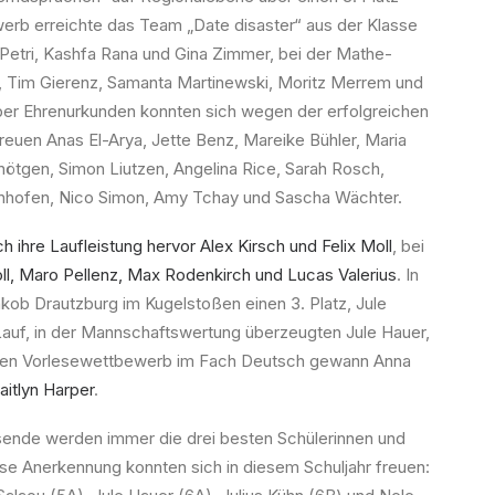
werb erreichte das Team „Date disaster“ aus der Klasse
Petri, Kashfa Rana und Gina Zimmer, bei der Mathe-
r, Tim Gierenz, Samanta Martinewski, Moritz Merrem und
er Ehrenurkunden konnten sich wegen der erfolgreichen
uen Anas El-Arya, Jette Benz, Mareike Bühler, Maria
nötgen, Simon Liutzen, Angelina Rice, Sarah Rosch,
nhofen, Nico Simon, Amy Tchay und Sascha Wächter.
 ihre Laufleistung hervor Alex Kirsch und Felix Moll
, bei
ll, Maro Pellenz, Max Rodenkirch und Lucas Valerius
. In
kob Drautzburg im Kugelstoßen einen 3. Platz, Jule
auf, in der Mannschaftswertung überzeugten Jule Hauer,
 Den Vorlesewettbewerb im Fach Deutsch gewann Anna
itlyn Harper
.
ende werden immer die drei besten Schülerinnen und
se Anerkennung konnten sich in diesem Schuljahr freuen: