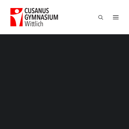
Termine
Über uns
100 Jahre CGW
Nikolaus Cusanus
Geschichte
Gebäude
Bibliothek
Schulleitung
Verwaltung
Kollegium
Schulsozialarbeit
Eltern
Förderverein
Schülervertretung
Ehemalige
Unterricht am CGW