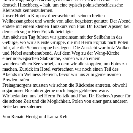
deutsch Hirschberg – halt, um eine typisch polnische/schlesische
Kleinstadt kennenzulernen.
Unser Hotel in Karpacz überraschte mit seinem breiten
Wellnessangebot und wurde von allen begeistert genutzt. Der Abend
endete mit einem kleinen Tanzkurs von Frau Dr. Escher-Apsner, bei
dem sich sogar Herr Fojtzik beteiligte.
Am nächsten Tag fuhren wir gemeinsam mit der Seilbahn in das
Gebirge, wo wir als erste Gruppe, die mit Herrn Fojtzik nach Polen
fuhr, alle die Schneekoppe bestiegen. Die Aussicht war trotz Wolken
und Nebel atemberaubend. Auf dem Weg zu der Wang-Kirche,
einer norwegischen Stabkirche, kamen wir an einem
wunderschönen See vorbei, an dem wir alle stoppten, um Fotos zu
machen. Zurück im Hotel verbrachten wir noch einen Teil des
Abends im Wellness-Bereich, bevor wir uns zum gemeinsamen
Bowlen trafen.
Freitagmorgens mussten wir schon die Rückreise antreten, obwohl
sogar unser Busfahrer gerne noch länger geblieben wäre.
Wir bedanken uns bei Herrn Fojtzik und Frau Dr. Escher-Apsner für
die schöne Zeit und die Möglichkeit, Polen von einer ganz anderen
Seite kennenzulernen.
Von Renate Herrig und Laura Kehl