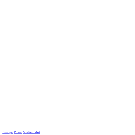
Europa
Polen
Studienfahrt