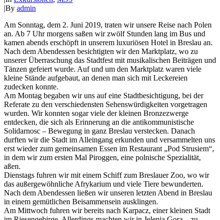
|
By
admin
Am Sonntag, dem 2. Juni 2019, traten wir unsere Reise nach Polen
an. Ab 7 Uhr morgens saßen wir zwölf Stunden lang im Bus und
kamen abends erschöpft in unserem luxuriösen Hotel in Breslau an.
Nach dem Abendessen besichtigten wir den Marktplatz, wo zu
unserer Überraschung das Stadtfest mit musikalischen Beiträgen und
Tänzen gefeiert wurde. Auf und um den Marktplatz waren viele
kleine Stände aufgebaut, an denen man sich mit Leckereien
zudecken konnte.
Am Montag begaben wir uns auf eine Stadtbesichtigung, bei der
Referate zu den verschiedensten Sehenswürdigkeiten vorgetragen
wurden. Wir konnten sogar viele der kleinen Bronzezwerge
entdecken, die sich als Erinnerung an die antikommunistische
Solidarnosc – Bewegung in ganz Breslau verstecken. Danach
durften wir die Stadt im Alleingang erkunden und versammelten uns
erst wieder zum gemeinsamen Essen im Restaurant „Pod Strusiem“,
in dem wir zum ersten Mal Piroggen, eine polnische Spezialität,
aßen.
Dienstags fuhren wir mit einem Schiff zum Breslauer Zoo, wo wir
das außergewöhnliche Afrykarium und viele Tiere bewunderten.
Nach dem Abendessen ließen wir unseren letzten Abend in Breslau
in einem gemütlichen Beisammensein ausklingen.
Am Mittwoch fuhren wir bereits nach Karpacz, einer kleinen Stadt
im Riesengebirge. Allerdings machten wir in Jelenia Gora – zu