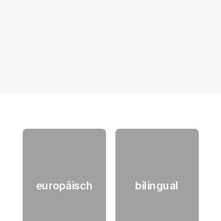
weitere Beiträge aus unserem Blog
europäisch
bilingual