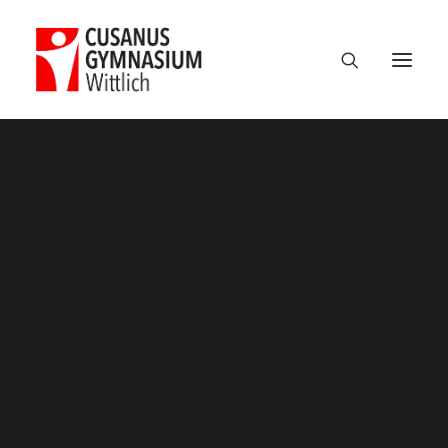
Termine
Über uns
100 Jahre CGW
Nikolaus Cusanus
Geschichte
Gebäude
Bibliothek
Schulleitung
Verwaltung
Kollegium
Schulsozialarbeit
Eltern
Förderverein
Schülervertretung
Ehemalige
Unterricht am CGW