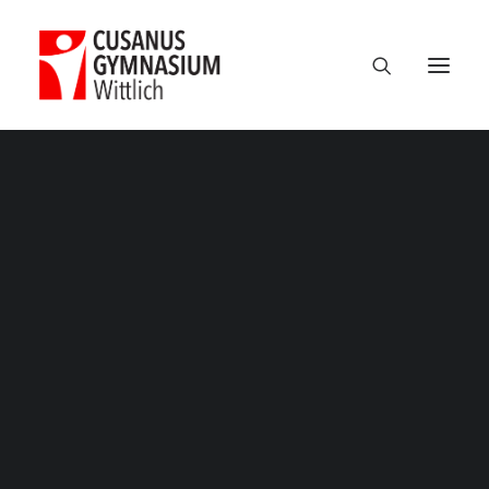
Termine
Über uns
100 Jahre CGW
Nikolaus Cusanus
Geschichte
Gebäude
Bibliothek
Schulleitung
Verwaltung
Kollegium
Schulsozialarbeit
Eltern
Förderverein
Schülervertretung
Ehemalige
Unterricht am CGW