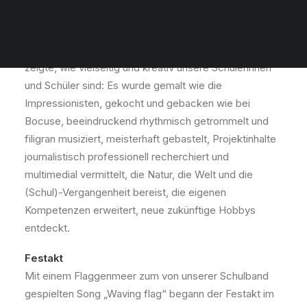
Projektwoche
Die unserem Schulfest vorangegangene Projektwoche
zeigte, wie vielseitig und kreativ unsere Schülerinnen
und Schüler sind: Es wurde gemalt wie die
Impressionisten, gekocht und gebacken wie bei
Bocuse, beeindruckend rhythmisch getrommelt und
filigran musiziert, meisterhaft gebastelt, Projektinhalte
journalistisch professionell recherchiert und
multimedial vermittelt, die Natur, die Welt und die
(Schul)-Vergangenheit bereist, die eigenen
Kompetenzen erweitert, neue zukünftige Hobbys
entdeckt.
Festakt
Mit einem Flaggenmeer zum von unserer Schulband
gespielten Song „Waving flag“ begann der Festakt im