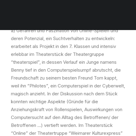
Ganz verschiedene Themenschwerpunkte prägten
diese Jahr die Arbeit zum Thema „Suchtprävention“ in
den unterschiedlichen Jahrgangsstufen:
a) Gefahren und Faszination von Online-Spielen und
deren Potenzial, ein Suchtverhalten zu entwickeln:
erarbeitet als Projekt in den 7. Klassen und intensiv
erlebbar im Theaterstück der Theatergruppe
“theaterspiel”, in dessen Verlauf ein Junge namens
Benny tief in den Computerspielsumpf abrutscht, die
Freundschaft zu seinem besten Freund Tom kappt,
weil ihn “Philotes”, ein Computerspiel in der Cyberwelt,
magisch anzieht. In der Diskussion nach dem Stück
konnten wichtige Aspekte (Gründe für die
Anziehungskraft von Rollenspielen, Auswirkungen von
Computersucht auf den Alltag des Betroffenen/ der
Betroffenen …) vertieft werden. Im Theaterstück
“Online” der Theatertruppe “Weimarer Kulturexpress”