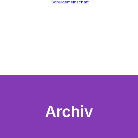
Schulgemeinschaft
Schulleitung
Termine
Verwaltung
Über uns
Kollegium
100 Jahre CGW
Schulsozialarbeit
Nikolaus Cusanus
Eltern
Geschichte
Förderverein
Gebäude
Schülervertretung
Bibliothek
Ehemalige
Archiv