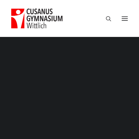
Termine
Über uns
100 Jahre CGW
Nikolaus Cusanus
Geschichte
Gebäude
Bibliothek
Schulleitung
Verwaltung
Kollegium
Schulsozialarbeit
Eltern
Förderverein
Schülervertretung
Ehemalige
Unterricht am CGW