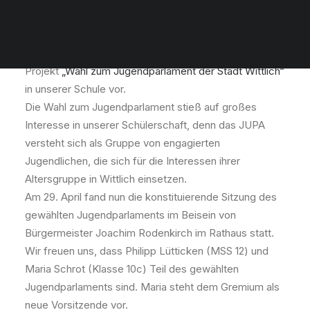
Maria und Philipp machen mit!
Ende Januar 2026 stellten Michelle Becker und Belinda
Koonce, Mitarbeiterinnen vom „Haus der Jugend“, das
Projekt
„Wahl zum Jugendparlament der Stadt Wittlich“
in unserer Schule vor.
Die Wahl zum Jugendparlament stieß auf großes
Interesse in unserer Schülerschaft, denn das JUPA
versteht sich als Gruppe von engagierten
Jugendlichen, die sich für die Interessen ihrer
Altersgruppe in Wittlich einsetzen.
Am 29. April fand nun die konstituierende Sitzung des
gewählten Jugendparlaments im Beisein von
Bürgermeister Joachim Rodenkirch im Rathaus statt.
Wir freuen uns, dass Philipp Lütticken (MSS 12) und
Maria Schrot (Klasse 10c) Teil des gewählten
Jugendparlaments sind. Maria steht dem Gremium als
neue Vorsitzende vor.