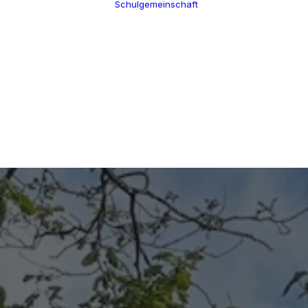
Schulgemeinschaft
Schulleitung
Termine
Verwaltung
Über uns
Kollegium
100 Jahre CGW
Schulsozialarbeit
Nikolaus Cusanus
Eltern
Geschichte
Förderverein
Gebäude
Schülervertretung
Bibliothek
Ehemalige