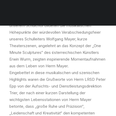
Musikalisch hochkarätige Beiträge von unserer
Schüler- und Lehrerband, unserem Schulorchester und
unserem Schulchor bildeten die musikalischen
Höhepunkte der würdevollen Verabschiedungsfeier
unseres Schulleiters Wolfgang Mayer, kurze
Theaterszenen, angelehnt an das Konzept der „One
Minute Sculptures“ des österreichischen Künstlers
Erwin Wurm, zeigten inspirierende Momentaufnahmen
aus dem Leben von Herrn Mayer.
Eingebettet in diese musikalischen und szenischen
Highlights waren die Grußworte von Herrn LRSD Peter
Epp von der Aufsichts- und Dienstleistungsdirektion
Trier, der nach einer kurzen Darstellung der
wichtigsten Lebensstationen von Herrn Mayer
betonte, dass „große Ruhe und Präzision“,
„Leidenschaft und Kreativität“ den kompetenten