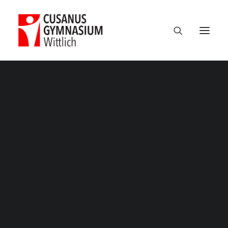
Termine
Über uns
100 Jahre CGW
Nikolaus Cusanus
Geschichte
Gebäude
Bibliothek
Schulleitung
Verwaltung
Kollegium
Schulsozialarbeit
Eltern
Förderverein
Schülervertretung
Ehemalige
Unterricht am CGW