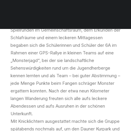
Klassenfahrt der 6A nach Daun
Nach der Ankunft in der landschaftlich schön
gelegenen Jugendherberge in Daun, einigen
Spielrunden im Gemeinschaftsraum, dem Erkunden der
Schlafräume und einem leckeren Mittagessen
begaben sich die Schülerinnen und Schüler der 6A im
Rahmen einer GPS-Rallye in kleinen Teams auf eine
„Monsterjagd“, bei der sie landschaftliche
Sehenswürdigkeiten rund um die Jugendherberge
kennen lernten und als Team – bei guter Abstimmung –
jede Menge Punkte beim Fangen schräger Monster
ergattern konnten. Nach der etwa neun Kilometer
langen Wanderung freuten sich alle aufs leckere
Abendessen und aufs Ausruhen in der schönen
Unterkunft.
Mit Knicklichtern ausgestattet machte sich die Gruppe
spätabends nochmals auf, um den Dauner Kurpark und