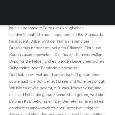
Unsere Klasse 6d ist am 18. Mai zum Demeterhof Breit
bei Wittlich gewandert. Der Hof wird seit über 30
Jahren nach den strengen Richtlinien der biologisch-
dynamischen Landwirtschaft bewirtschaftet. Demeter
ist eine besondere Form der ökologischen
Landwirtschaft, die noch über normale Bio-Standards
hinausgeht. Dabei wird der Hof als lebendiger
Organismus betrachtet, bei dem Pflanzen, Tiere und
Boden zusammenwirken. Die Tiere liefern wertvollen
Dung für die Felder, und es werden keine chemischen
Düngemittel oder Pestizide eingesetzt.
Dort haben wir viel über Landwirtschaft gesprochen
sowie auch die Schweine, Hühner und Kühe besichtigt.
Wir haben etwas gelernt, z.B. was Trockenkühe sind –
das sind Kühe, die gerade keine Milch geben, weil sie
bald ein Kalb bekommen. Der Demeterhof Breit ist ein
gemischter landwirtschaftlicher Betrieb mit eigener
Käserei und Hofladen, in dem die selbst hergestellten