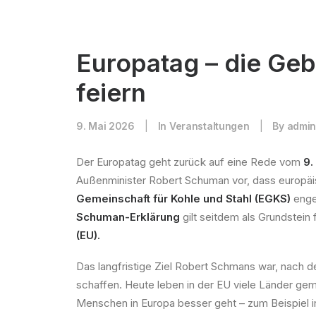
Europatag – die Ge
feiern
9. Mai 2026
|
In
Veranstaltungen
|
By
admi
Der Europatag geht zurück auf eine Rede vom
9.
Außenminister Robert Schuman vor, dass europä
Gemeinschaft für Kohle und Stahl (EGKS)
enge
Schuman-Erklärung
gilt seitdem als Grundstein 
(EU).
Das langfristige Ziel Robert Schmans war, nach 
schaffen. Heute leben in der EU viele Länder gem
Menschen in Europa besser geht – zum Beispiel i