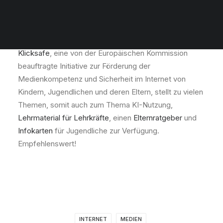
… unter dem diesjährigen Motto
„KI and me – in künstlicher
Beziehung“
Klicksafe
, eine von der Europäischen Kommission
beauftragte Initiative zur Förderung der
Medienkompetenz und Sicherheit im Internet von
Kindern, Jugendlichen und deren Eltern, stellt zu vielen
Themen, somit auch zum Thema KI-Nutzung,
Lehrmaterial für Lehrkräfte
, einen
Elternratgeber
und
Infokarten
für Jugendliche zur Verfügung.
Empfehlenswert!
INTERNET
MEDIEN