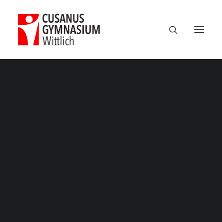
Termine
Über uns
100 Jahre CGW
Nikolaus Cusanus
Geschichte
Gebäude
Bibliothek
Schulleitung
Verwaltung
Kollegium
Schulsozialarbeit
Eltern
Förderverein
Schülervertretung
Ehemalige
Unterricht am CGW