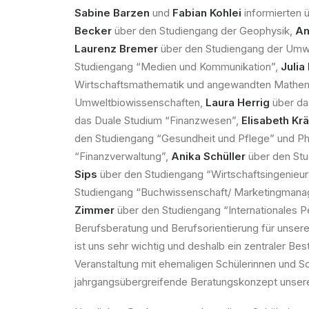
Sabine Barzen
und
Fabian Kohlei
informierten ü
Becker
über den Studiengang der Geophysik,
An
Laurenz Bremer
über den Studiengang der Umw
Studiengang “Medien und Kommunikation”,
Julia
Wirtschaftsmathematik und angewandten Mathem
Umweltbiowissenschaften,
Laura Herrig
über da
das Duale Studium “Finanzwesen”,
Elisabeth Kr
den Studiengang “Gesundheit und Pflege” und Ph
“Finanzverwaltung”,
Anika Schüller
über den Stu
Sips
über den Studiengang “Wirtschaftsingenieu
Studiengang “Buchwissenschaft/ Marketingmana
Zimmer
über den Studiengang “Internationales 
Berufsberatung und Berufsorientierung für unsere
ist uns sehr wichtig und deshalb ein zentraler B
Veranstaltung mit ehemaligen Schülerinnen und Sch
jahrgangsübergreifende Beratungskonzept unsere