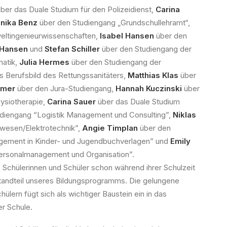
ber das Duale Studium für den Polizeidienst,
Carina
nika Benz
über den Studiengang „Grundschullehramt“,
eltingenieurwissenschaften,
Isabel Hansen
über den
 Hansen
und
Stefan Schiller
über den Studiengang der
atik,
Julia Hermes
über den Studiengang der
s Berufsbild des Rettungssanitäters,
Matthias Klas
über
ämer
über den Jura-Studiengang,
Hannah Kuczinski
über
ysiotherapie,
Carina Sauer
über das Duale Studium
diengang “Logistik Management und Consulting”,
Niklas
rwesen/Elektrotechnik”,
Angie Timplan
über den
gement in Kinder- und Jugendbuchverlagen” und
Emily
Personalmanagement und Organisation”.
 Schülerinnen und Schüler schon während ihrer Schulzeit
estandteil unseres Bildungsprogramms. Die gelungene
ülern fügt sich als wichtiger Baustein ein in das
r Schule.