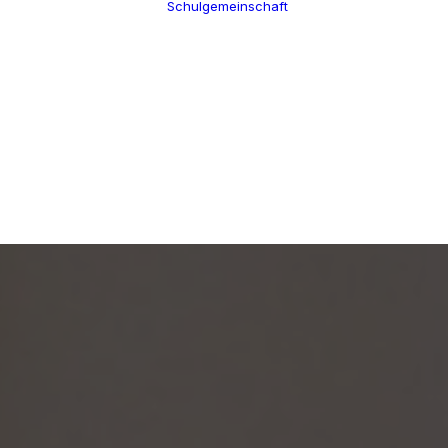
Schulgemeinschaft
Schulleitung
Termine
Verwaltung
Über uns
Kollegium
100 Jahre CGW
Schulsozialarbeit
Nikolaus Cusanus
Eltern
Geschichte
Förderverein
Gebäude
Schülervertretung
Bibliothek
Ehemalige