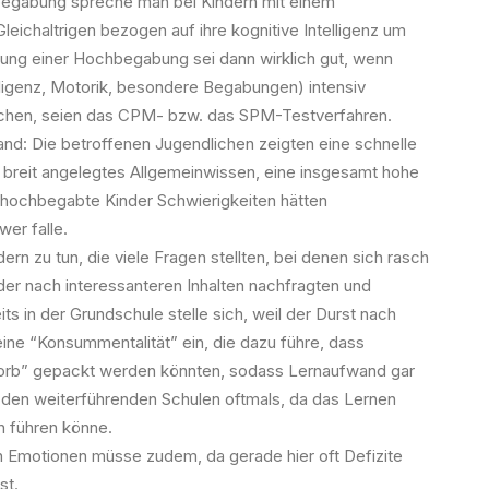
begabung spreche man bei Kindern mit einem
eichaltrigen bezogen auf ihre kognitive Intelligenz um
llung einer Hochbegabung sei dann wirklich gut, wenn
ligenz, Motorik, besondere Begabungen) intensiv
ächen, seien das CPM- bzw. das SPM-Testverfahren.
nd: Die betroffenen Jugendlichen zeigten eine schnelle
n breit angelegtes Allgemeinwissen, eine insgesamt hohe
ass hochbegabte Kinder Schwierigkeiten hätten
wer falle.
rn zu tun, die viele Fragen stellten, bei denen sich rasch
der nach interessanteren Inhalten nachfragten und
s in der Grundschule stelle sich, weil der Durst nach
ne “Konsummentalität” ein, die dazu führe, dass
skorb” gepackt werden könnten, sodass Lernaufwand gar
 den weiterführenden Schulen oftmals, da das Lernen
n führen könne.
n Emotionen müsse zudem, da gerade hier oft Defizite
st.