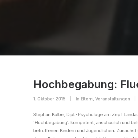
Hochbegabung: Flu
1. Oktober 2015
|
In
Eltern
,
Veranstaltungen
|
Stephan Kolbe, Dipl.-Psychologe am Zepf Landau 
‘Hochbegabung’: kompetent, anschaulich und beleg
betroffenen Kindern und Jugendlichen. Zunächst d