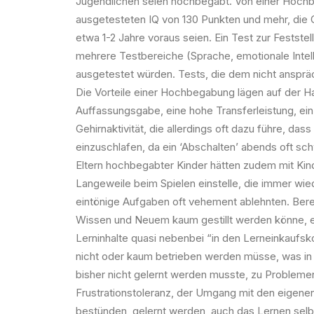
Jugendlichen seien hochbegabt. Von einer Hoch
ausgetesteten IQ von 130 Punkten und mehr, die Gl
etwa 1-2 Jahre voraus seien. Ein Test zur Festste
mehrere Testbereiche (Sprache, emotionale Intel
ausgetestet würden. Tests, die dem nicht anspr
Die Vorteile einer Hochbegabung lägen auf der Ha
Auffassungsgabe, eine hohe Transferleistung, ei
Gehirnaktivität, die allerdings oft dazu führe, d
einzuschlafen, da ein ‘Abschalten’ abends oft sch
Eltern hochbegabter Kinder hätten zudem mit Kinde
Langeweile beim Spielen einstelle, die immer wie
eintönige Aufgaben oft vehement ablehnten. Bereit
Wissen und Neuem kaum gestillt werden könne, ei
Lerninhalte quasi nebenbei “in den Lerneinkauf
nicht oder kaum betrieben werden müsse, was in
bisher nicht gelernt werden musste, zu Probleme
Frustrationstoleranz, der Umgang mit den eigene
bestünden, gelernt werden, auch das Lernen selb