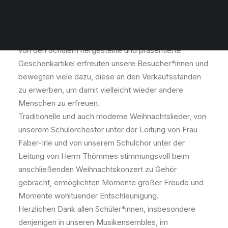
Das weihnachtlich dekorierte Atrium duftete nach
Gebäck, Waffeln und Weihnachtspunsch. Liebevoll
von den Schülern hergestellte und präsentierte
Geschenkartikel erfreuten unsere Besucher*innen und
bewegten viele dazu, diese an den Verkaufsständen
zu erwerben, um damit vielleicht wieder andere
Menschen zu erfreuen.
Traditionelle und auch moderne Weihnachtslieder, von
unserem Schulorchester unter der Leitung von Frau
Faber-Irle und von unserem Schulchor unter der
Leitung von Herrn Thömmes stimmungsvoll beim
anschließenden Weihnachtskonzert zu Gehör
gebracht, ermöglichten Momente großer Freude und
Momente wohltuender Entschleunigung.
Herzlichen Dank allen Schüler*innen, insbesondere
denjenigen in unseren Musikensembles, im