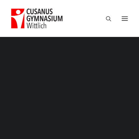
Termine
Über uns
100 Jahre CGW
Nikolaus Cusanus
Geschichte
Gebäude
Bibliothek
Schulleitung
Verwaltung
Kollegium
Schulsozialarbeit
Eltern
Förderverein
Schülervertretung
Ehemalige
Unterricht am CGW