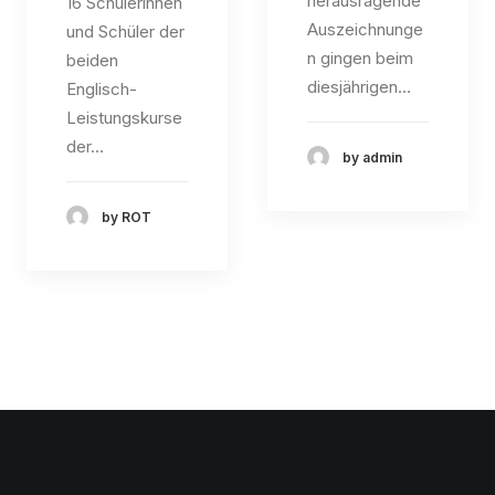
herausragende
16 Schülerinnen
Auszeichnunge
und Schüler der
n gingen beim
beiden
diesjährigen…
Englisch-
Leistungskurse
der…
by admin
by ROT