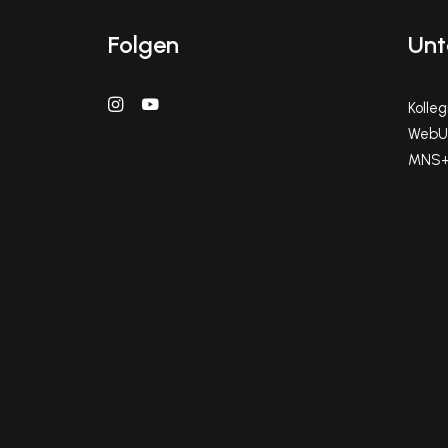
Folgen
Unt
Kolle
WebUn
MNS+