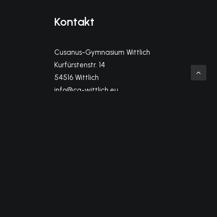
Kontakt
Cusanus-Gymnasium Wittlich
Kurfürstenstr. 14
54516 Wittlich
info@cg-wittlich.eu
Telefon Sekretariat (Kl. 5-10)
06571-956140
Telefon MSS-Büro (Kl. 11-13)
06571-9561414