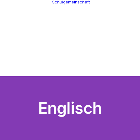
Schulgemeinschaft
Schulleitung
Termine
Verwaltung
Über uns
Kollegium
100 Jahre CGW
Schulsozialarbeit
Nikolaus Cusanus
Eltern
Geschichte
Förderverein
Gebäude
Schülervertretung
Bibliothek
Ehemalige
Englisch