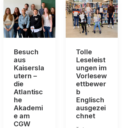
Besuch
Tolle
aus
Leseleist
Kaisersla
ungen im
utern –
Vorlesew
die
ettbewer
Atlantisc
b
he
Englisch
Akademi
ausgezei
e am
chnet
CGW