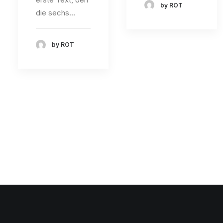
by ROT
die sechs…
by ROT