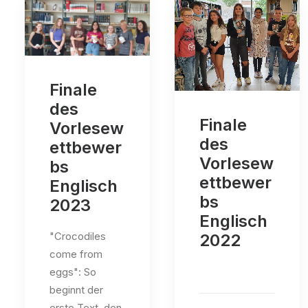
Finale
des
Finale
Vorlesew
des
ettbewer
Vorlesew
bs
ettbewer
Englisch
bs
2023
Englisch
"Crocodiles
2022
come from
eggs": So
beginnt der
erste Text, den