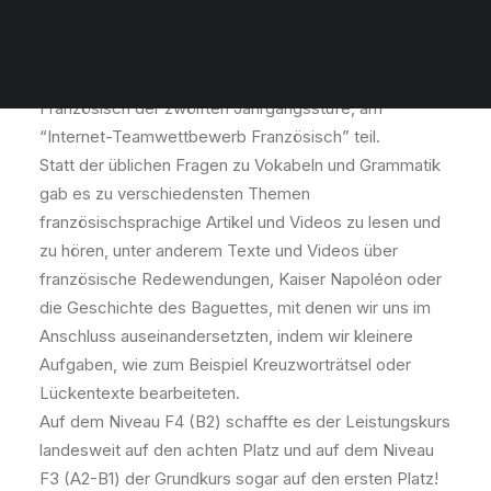
Im Rahmen des Deutsch-Französischen Tages am
22.01.2024 nahmen wir, der Grund- und Leistungskurs
Französisch der zwölften Jahrgangsstufe, am
“Internet-Teamwettbewerb Französisch” teil.
Statt der üblichen Fragen zu Vokabeln und Grammatik
gab es zu verschiedensten Themen
französischsprachige Artikel und Videos zu lesen und
zu hören, unter anderem Texte und Videos über
französische Redewendungen, Kaiser Napoléon oder
die Geschichte des Baguettes, mit denen wir uns im
Anschluss auseinandersetzten, indem wir kleinere
Aufgaben, wie zum Beispiel Kreuzworträtsel oder
Lückentexte bearbeiteten.
Auf dem Niveau F4 (B2) schaffte es der Leistungskurs
landesweit auf den achten Platz und auf dem Niveau
F3 (A2-B1) der Grundkurs sogar auf den ersten Platz!