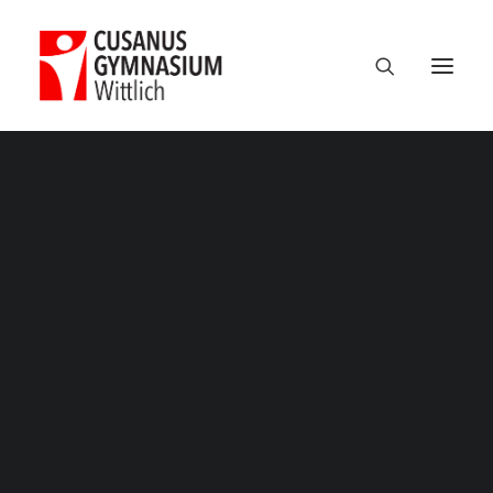
Termine
Über uns
100 Jahre CGW
Nikolaus Cusanus
Geschichte
Gebäude
Bibliothek
Schulleitung
Verwaltung
Kollegium
Schulsozialarbeit
Eltern
Förderverein
Schülervertretung
Ehemalige
Unterricht am CGW