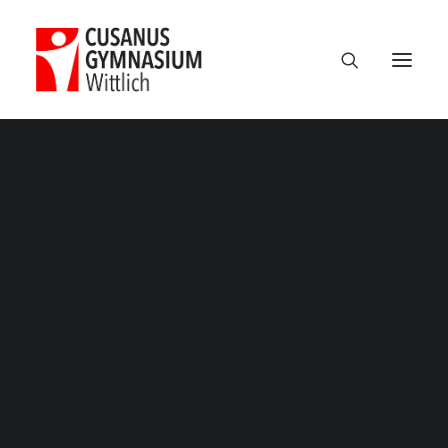
Termine
Über uns
100 Jahre CGW
Nikolaus Cusanus
Geschichte
Gebäude
Bibliothek
Schulleitung
Verwaltung
Kollegium
Schulsozialarbeit
Eltern
Förderverein
Schülervertretung
Ehemalige
Unterricht am CGW