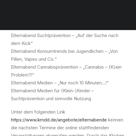
Die Initiative „Keine Macht den Drogen“ bietet
interessierten Eltern folgende Elternabende an:
Elternabend Suchtprävention – „Auf der Suche nach
dem Kick“
Elternabend Konsumtrends bei Jugendlichen – „Von
Pillen, Vapes und Co.“
Elternabend Cannabisprävention – „Cannabis – (K)ein
Problem?!“
Elternabend Medien – „Nur noch 10 Minuten…!“
Elternabend Medien für (Klein-)Kinder –
Suchtprävention und sinnvolle Nutzung
Unter dem folgenden Link
https://www.kmdd.de/angebote/elternabende
können
die nächsten Termine der online stattfindenden
Veranstaltungen abgerufen werden. Durch das Klicken