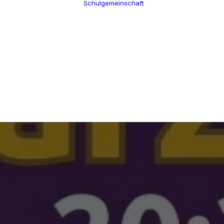
Schulgemeinschaft
Schulleitung
Termine
Verwaltung
Über uns
Kollegium
100 Jahre CGW
Schulsozialarbeit
Nikolaus Cusanus
Eltern
Geschichte
Förderverein
Gebäude
Schülervertretung
Bibliothek
Ehemalige