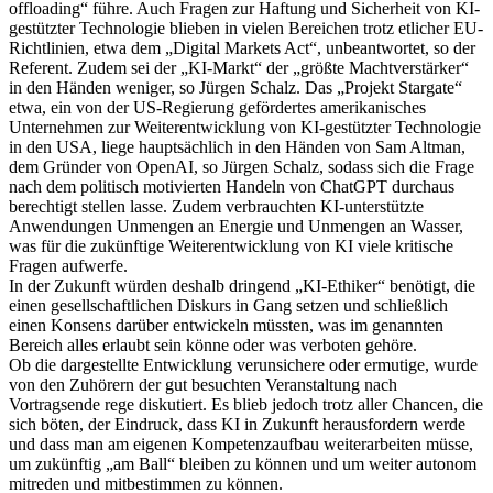
offloading“ führe. Auch Fragen zur Haftung und Sicherheit von KI-
gestützter Technologie blieben in vielen Bereichen trotz etlicher EU-
Richtlinien, etwa dem „Digital Markets Act“, unbeantwortet, so der
Referent. Zudem sei der „KI-Markt“ der „größte Machtverstärker“
in den Händen weniger, so Jürgen Schalz. Das „Projekt Stargate“
etwa, ein von der US-Regierung gefördertes amerikanisches
Unternehmen zur Weiterentwicklung von KI-gestützter Technologie
in den USA, liege hauptsächlich in den Händen von Sam Altman,
dem Gründer von OpenAI, so Jürgen Schalz, sodass sich die Frage
nach dem politisch motivierten Handeln von ChatGPT durchaus
berechtigt stellen lasse. Zudem verbrauchten KI-unterstützte
Anwendungen Unmengen an Energie und Unmengen an Wasser,
was für die zukünftige Weiterentwicklung von KI viele kritische
Fragen aufwerfe.
In der Zukunft würden deshalb dringend „KI-Ethiker“ benötigt, die
einen gesellschaftlichen Diskurs in Gang setzen und schließlich
einen Konsens darüber entwickeln müssten, was im genannten
Bereich alles erlaubt sein könne oder was verboten gehöre.
Ob die dargestellte Entwicklung verunsichere oder ermutige, wurde
von den Zuhörern der gut besuchten Veranstaltung nach
Vortragsende rege diskutiert. Es blieb jedoch trotz aller Chancen, die
sich böten, der Eindruck, dass KI in Zukunft herausfordern werde
und dass man am eigenen Kompetenzaufbau weiterarbeiten müsse,
um zukünftig „am Ball“ bleiben zu können und um weiter autonom
mitreden und mitbestimmen zu können.