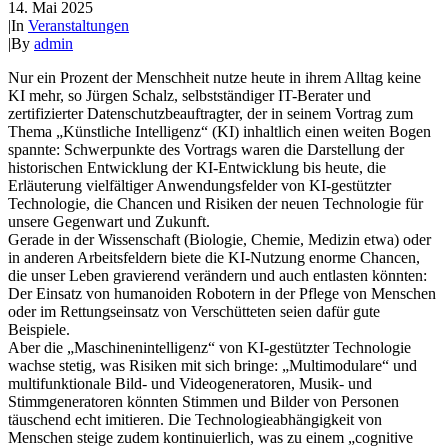
14. Mai 2025
|
In
Veranstaltungen
|
By
admin
Nur ein Prozent der Menschheit nutze heute in ihrem Alltag keine
KI mehr, so Jürgen Schalz, selbstständiger IT-Berater und
zertifizierter Datenschutzbeauftragter, der in seinem Vortrag zum
Thema „Künstliche Intelligenz“ (KI) inhaltlich einen weiten Bogen
spannte: Schwerpunkte des Vortrags waren die Darstellung der
historischen Entwicklung der KI-Entwicklung bis heute, die
Erläuterung vielfältiger Anwendungsfelder von KI-gestützter
Technologie, die Chancen und Risiken der neuen Technologie für
unsere Gegenwart und Zukunft.
Gerade in der Wissenschaft (Biologie, Chemie, Medizin etwa) oder
in anderen Arbeitsfeldern biete die KI-Nutzung enorme Chancen,
die unser Leben gravierend verändern und auch entlasten könnten:
Der Einsatz von humanoiden Robotern in der Pflege von Menschen
oder im Rettungseinsatz von Verschütteten seien dafür gute
Beispiele.
Aber die „Maschinenintelligenz“ von KI-gestützter Technologie
wachse stetig, was Risiken mit sich bringe: „Multimodulare“ und
multifunktionale Bild- und Videogeneratoren, Musik- und
Stimmgeneratoren könnten Stimmen und Bilder von Personen
täuschend echt imitieren. Die Technologieabhängigkeit von
Menschen steige zudem kontinuierlich, was zu einem „cognitive