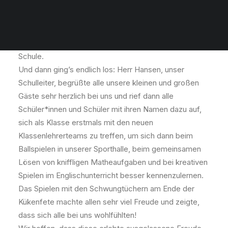
Gespannt warteten unsere zukünftigen neuen
Schüler*innen zusammen mit ihren Eltern auf den
Beginn unseres Willkommensfestes im Atrium unserer
Schule.
Und dann ging’s endlich los: Herr Hansen, unser
Schulleiter, begrüßte alle unsere kleinen und großen
Gäste sehr herzlich bei uns und rief dann alle
Schüler*innen und Schüler mit ihren Namen dazu auf,
sich als Klasse erstmals mit den neuen
Klassenlehrerteams zu treffen, um sich dann beim
Ballspielen in unserer Sporthalle, beim gemeinsamen
Lösen von kniffligen Matheaufgaben und bei kreativen
Spielen im Englischunterricht besser kennenzulernen.
Das Spielen mit den Schwungtüchern am Ende der
Kükenfete machte allen sehr viel Freude und zeigte,
dass sich alle bei uns wohlfühlten!