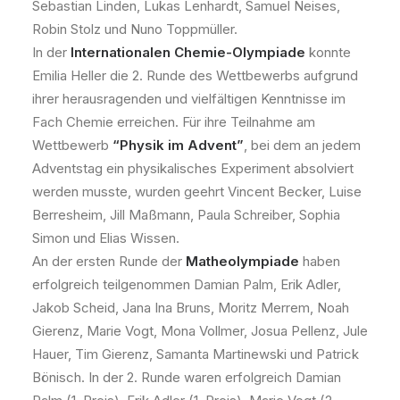
Sebastian Linden, Lukas Lenhardt, Samuel Neises,
Robin Stolz und Nuno Toppmüller.
In der
Internationalen Chemie-Olympiade
konnte
Emilia Heller die 2. Runde des Wettbewerbs aufgrund
ihrer herausragenden und vielfältigen Kenntnisse im
Fach Chemie erreichen. Für ihre Teilnahme am
Wettbewerb
“Physik im Advent”
, bei dem an jedem
Adventstag ein physikalisches Experiment absolviert
werden musste, wurden geehrt Vincent Becker, Luise
Berresheim, Jill Maßmann, Paula Schreiber, Sophia
Simon und Elias Wissen.
An der ersten Runde der
Matheolympiade
haben
erfolgreich teilgenommen Damian Palm, Erik Adler,
Jakob Scheid, Jana Ina Bruns, Moritz Merrem, Noah
Gierenz, Marie Vogt, Mona Vollmer, Josua Pellenz, Jule
Hauer, Tim Gierenz, Samanta Martinewski und Patrick
Bönisch. In der 2. Runde waren erfolgreich Damian