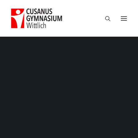
Termine
Über uns
100 Jahre CGW
Nikolaus Cusanus
Geschichte
Gebäude
Bibliothek
Schulleitung
Verwaltung
Kollegium
Schulsozialarbeit
Eltern
Förderverein
Schülervertretung
Ehemalige
Unterricht am CGW