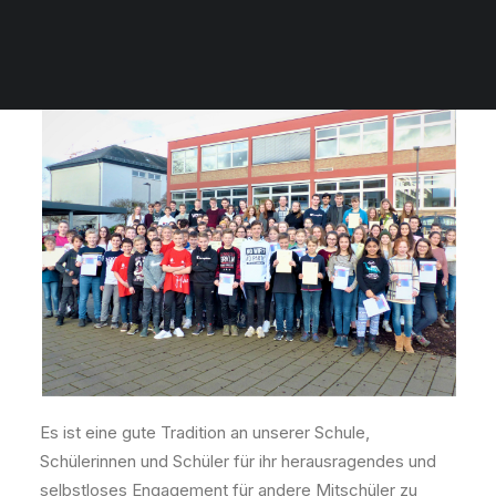
1. Februar 2020
|
In
Veranstaltungen
,
Wettbewerbe
|
By
admin
Es ist eine gute Tradition an unserer Schule,
Schülerinnen und Schüler für ihr herausragendes und
selbstloses Engagement für andere Mitschüler zu