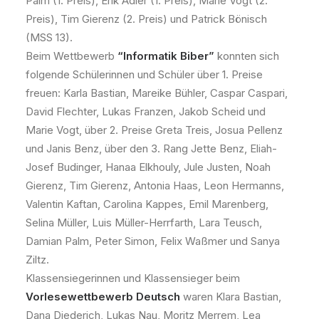
Palm (1. Preis), Erik Adler (1. Preis), Marie Vogt (2.
Preis), Tim Gierenz (2. Preis) und Patrick Bönisch
(MSS 13).
Beim Wettbewerb
“Informatik Biber”
konnten sich
folgende Schülerinnen und Schüler über 1. Preise
freuen: Karla Bastian, Mareike Bühler, Caspar Caspari,
David Flechter, Lukas Franzen, Jakob Scheid und
Marie Vogt, über 2. Preise Greta Treis, Josua Pellenz
und Janis Benz, über den 3. Rang Jette Benz, Eliah-
Josef Budinger, Hanaa Elkhouly, Jule Justen, Noah
Gierenz, Tim Gierenz, Antonia Haas, Leon Hermanns,
Valentin Kaftan, Carolina Kappes, Emil Marenberg,
Selina Müller, Luis Müller-Herrfarth, Lara Teusch,
Damian Palm, Peter Simon, Felix Waßmer und Sanya
Ziltz.
Klassensiegerinnen und Klassensieger beim
Vorlesewettbewerb Deutsch
waren Klara Bastian,
Dana Diederich, Lukas Nau, Moritz Merrem, Lea