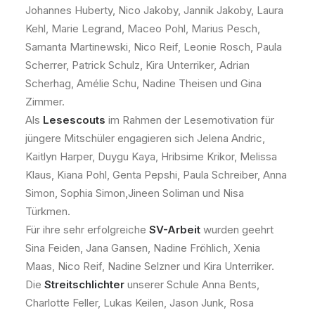
Johannes Huberty, Nico Jakoby, Jannik Jakoby, Laura
Kehl, Marie Legrand, Maceo Pohl, Marius Pesch,
Samanta Martinewski, Nico Reif, Leonie Rosch, Paula
Scherrer, Patrick Schulz, Kira Unterriker, Adrian
Scherhag, Amélie Schu, Nadine Theisen und Gina
Zimmer.
Als
Lesescouts
im Rahmen der Lesemotivation für
jüngere Mitschüler engagieren sich Jelena Andric,
Kaitlyn Harper, Duygu Kaya, Hribsime Krikor, Melissa
Klaus, Kiana Pohl, Genta Pepshi, Paula Schreiber, Anna
Simon, Sophia Simon,Jineen Soliman und Nisa
Türkmen.
Für ihre sehr erfolgreiche
SV-Arbeit
wurden geehrt
Sina Feiden, Jana Gansen, Nadine Fröhlich, Xenia
Maas, Nico Reif, Nadine Selzner und Kira Unterriker.
Die
Streitschlichter
unserer Schule Anna Bents,
Charlotte Feller, Lukas Keilen, Jason Junk, Rosa