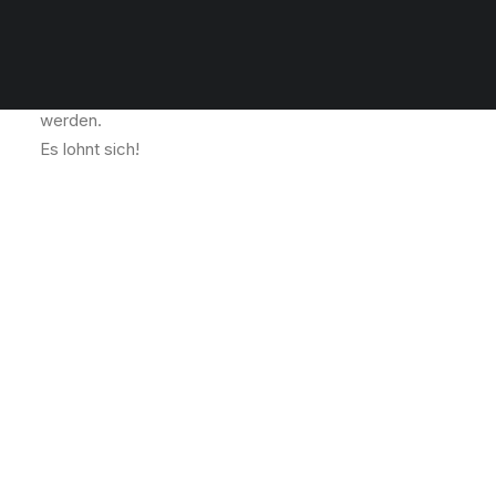
Die Schulchronik anlässlich unseres 100-jährigen
Jubiläums ist da!!!
Das Buch kann für den Preis von 29, – Euro direkt in
der Schule über Frau Escher-Apsner erworben
werden.
Es lohnt sich!