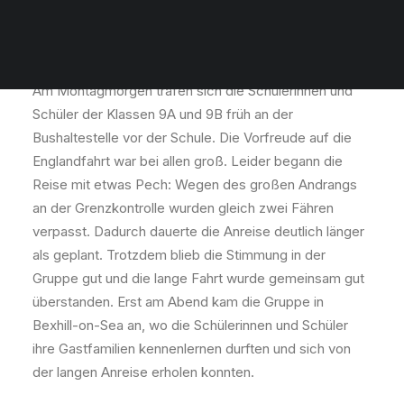
Vom 18.05. bis zum 22.05.2026 fand die Fahrt nach
England statt. Trotz einiger Schwierigkeiten wurde die
Reise für alle zu einem unvergesslichen Erlebnis.
Am Montagmorgen trafen sich die Schülerinnen und
Schüler der Klassen 9A und 9B früh an der
Bushaltestelle vor der Schule. Die Vorfreude auf die
Englandfahrt war bei allen groß. Leider begann die
Reise mit etwas Pech: Wegen des großen Andrangs
an der Grenzkontrolle wurden gleich zwei Fähren
verpasst. Dadurch dauerte die Anreise deutlich länger
als geplant. Trotzdem blieb die Stimmung in der
Gruppe gut und die lange Fahrt wurde gemeinsam gut
überstanden. Erst am Abend kam die Gruppe in
Bexhill-on-Sea an, wo die Schülerinnen und Schüler
ihre Gastfamilien kennenlernen durften und sich von
der langen Anreise erholen konnten.