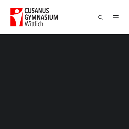
Termine
Über uns
100 Jahre CGW
Nikolaus Cusanus
Geschichte
Gebäude
Bibliothek
Schulleitung
Verwaltung
Kollegium
Schulsozialarbeit
Eltern
Förderverein
Schülervertretung
Ehemalige
Unterricht am CGW