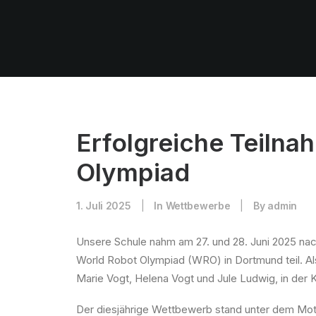
Erfolgreiche Teilna
Olympiad
1. Juli 2025
|
In
Wettbewerbe
|
By
admin
Unsere Schule nahm am 27. und 28. Juni 2025 nac
World Robot Olympiad (WRO) in Dortmund teil. Al
Marie Vogt, Helena Vogt und Jule Ludwig, in der 
Der diesjährige Wettbewerb stand unter dem Mot