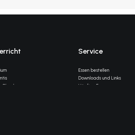
erricht
Service
gium
Essen bestellen
tis
Downloads und Links
 Cloud
Häufige Fragen
Impressum