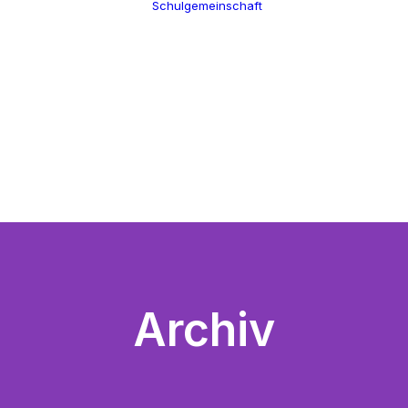
Schulgemeinschaft
Schulleitung
Termine
Verwaltung
Über uns
Kollegium
100 Jahre CGW
Schulsozialarbeit
Nikolaus Cusanus
Eltern
Geschichte
Förderverein
Gebäude
Schülervertretung
Bibliothek
Ehemalige
Archiv