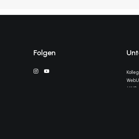
Folgen
Unt
Kolle
WebUn
MNS+