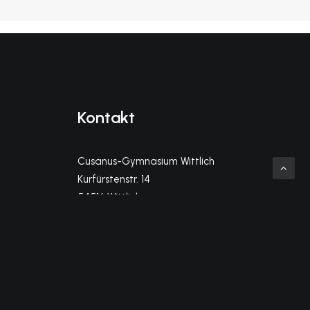
Kontakt
Cusanus-Gymnasium Wittlich
Kurfürstenstr. 14
54516 Wittlich
info@cg-wittlich.eu
Telefon Sekretariat (Kl. 5-10)
06571-956140
Telefon MSS-Büro (Kl. 11-13)