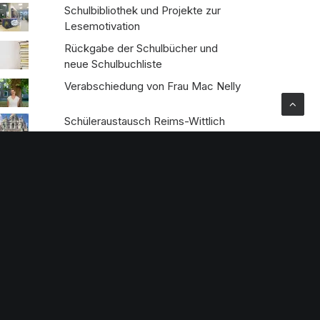
Schulbibliothek und Projekte zur
Lesemotivation
Rückgabe der Schulbücher und
neue Schulbuchliste
Verabschiedung von Frau Mac Nelly
Schüleraustausch Reims-Wittlich
2026