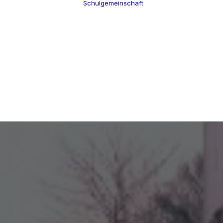
Schulgemeinschaft
Schulleitung
Termine
Verwaltung
Über uns
Kollegium
100 Jahre CGW
Schulsozialarbeit
Nikolaus Cusanus
Eltern
Geschichte
Förderverein
Gebäude
Schülervertretung
Bibliothek
Ehemalige