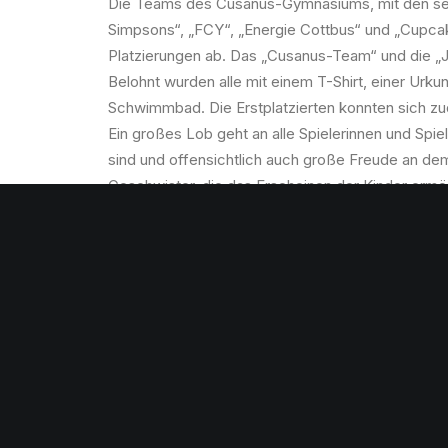
Die Teams des Cusanus-Gymnasiums, mit den se
Simpsons“, „FCY“, „Energie Cottbus“ und „Cupcak
Platzierungen ab. Das „Cusanus-Team“ und die „
Belohnt wurden alle mit einem T-Shirt, einer Urk
Schwimmbad. Die Erstplatzierten konnten sich zud
Ein großes Lob geht an alle Spielerinnen und Spiele
sind und offensichtlich auch große Freude an dem 
Geschwister, die das Erscheinen der Kinder ermö
zwei betreuenden Oberstufenschülerinnen Marina 
Mac Nelly.
Clarissa Liemen und Marina Thielen
FAIRP