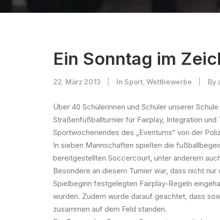
Ein Sonntag im Zeic
22. März 2013
|
In
Sport
,
Wettbewerbe
|
By
Über 40 Schülerinnen und Schüler unserer Schul
Straßenfußballturnier für Fairplay, Integration u
Sportwochenendes des „Eventums“ von der Polize
In sieben Mannschaften spielten die fußballbege
bereitgestellten Soccercourt, unter anderem auc
Besondere an diesem Turnier war, dass nicht nur d
Spielbeginn festgelegten Fairplay-Regeln eingeh
wurden. Zudem wurde darauf geachtet, dass sow
zusammen auf dem Feld standen.