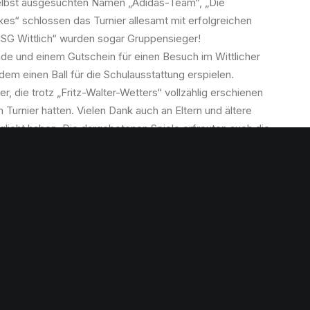
lbst ausgesuchten Namen „Adidas-Team“, „Die
es“ schlossen das Turnier allesamt mit erfolgreichen
JSG Wittlich“ wurden sogar Gruppensieger!
unde und einem Gutschein für einen Besuch im Wittlicher
em einen Ball für die Schulausstattung erspielen.
r, die trotz „Fritz-Walter-Wetters“ vollzählig erschienen
Turnier hatten. Vielen Dank auch an Eltern und ältere
glicht haben. Die dargebotenen Spiele erfreuten auch die
Thielen und Clarissa Liemen, sowie den Sportlehrer Herr
LAY
SPORT