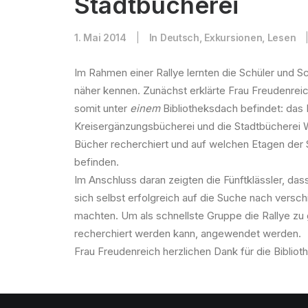
Stadtbücherei
1. Mai 2014
|
In
Deutsch
,
Exkursionen
,
Lesen
Im Rahmen einer Rallye lernten die Schüler und Sc
näher kennen.
Zunächst erklärte Frau Freudenreic
somit unter
einem
Bibliotheksdach befindet: das 
Kreisergänzungsbücherei und die Stadtbücherei Wi
Bücher recherchiert und auf welchen Etagen der
befinden.
Im Anschluss daran zeigten die Fünftklässler, da
sich selbst erfolgreich auf die Suche nach versc
machten. Um als schnellste Gruppe die Rallye zu 
recherchiert werden kann, angewendet werden.
Frau Freudenreich herzlichen Dank für die Bibliot