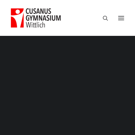
Termine
Über uns
100 Jahre CGW
Nikolaus Cusanus
Geschichte
Gebäude
Bibliothek
Schulleitung
Verwaltung
Kollegium
Schulsozialarbeit
Eltern
Förderverein
Schülervertretung
Ehemalige
Unterricht am CGW