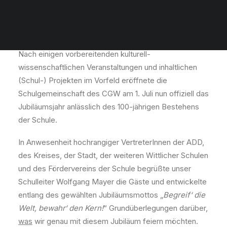
Offizielle Eröffnung des
Jubiläumsjahres zum 100.
Geburtstag des CGW
Nach einigen vorbereitenden kulturell-
wissenschaftlichen Veranstaltungen und inhaltlichen
(Schul-) Projekten im Vorfeld eröffnete die
Schulgemeinschaft des CGW am 1. Juli nun offiziell das
Jubiläumsjahr anlässlich des 100-jährigen Bestehens
der Schule.
In Anwesenheit hochrangiger VertreterInnen der ADD,
des Kreises, der Stadt, der weiteren Wittlicher Schulen
und des Fördervereins der Schule begrüßte unser
Schulleiter Wolfgang Mayer die Gäste und entwickelte
entlang des gewählten Jubiläumsmottos „
Begreif‘ die
Welt, bewahr‘ den Kern!
“ Grundüberlegungen darüber,
was
wir genau mit diesem Jubiläum feiern möchten.