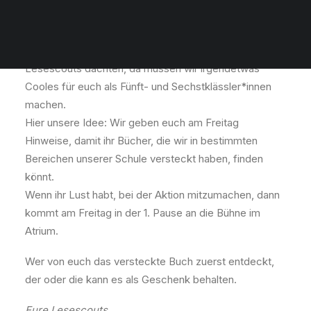
Am Freitag, dem 21. November, findet der
bundesweite Vorlesetag
statt und wir als
Lesescouts dachten, da müssen wir irgendetwas
Cooles für euch als Fünft- und Sechstklässler*innen
machen.
Hier unsere Idee: Wir geben euch am Freitag
Hinweise, damit ihr Bücher, die wir in bestimmten
Bereichen unserer Schule versteckt haben, finden
könnt.
Wenn ihr Lust habt, bei der Aktion mitzumachen, dann
kommt am Freitag in der 1. Pause an die Bühne im
Atrium.
Wer von euch das versteckte Buch zuerst entdeckt,
der oder die kann es als Geschenk behalten.
Eure Lesescouts