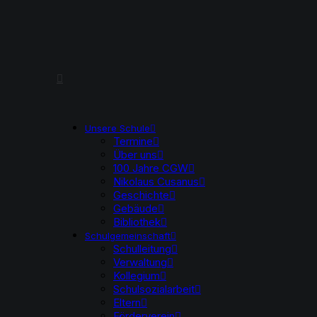
Unsere Schule
Termine
Über uns
100 Jahre CGW
Nikolaus Cusanus
Geschichte
Gebäude
Bibliothek
Schulgemeinschaft
Schulleitung
Verwaltung
Kollegium
Schulsozialarbeit
Eltern
Förderverein