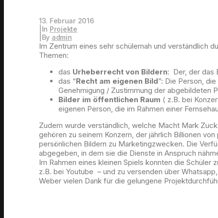
13. Februar 2016
|
In
Projekte
|
By
admin
Im Zentrum eines sehr schülernah und verständlich d
Themen:
das
Urheberrecht von Bildern
: Der, der das 
das “
Recht am eigenen Bild
”: Die Person, die
Genehmigung / Zustimmung der abgebildeten Pe
Bilder im öffentlichen Raum
( z.B. bei Konzer
eigenen Person, die im Rahmen einer Fernseha
Zudem wurde verständlich, welche Macht Mark Zucker
gehören zu seinem Konzern, der jährlich Billionen v
persönlichen Bildern zu Marketingzwecken. Die Ver
abgegeben, in dem sie die Dienste in Anspruch nähm
Im Rahmen eines kleinen Spiels konnten die Schüler z
z.B. bei Youtube – und zu versenden über Whatsapp, e
Weber vielen Dank für die gelungene Projektdurchfüh