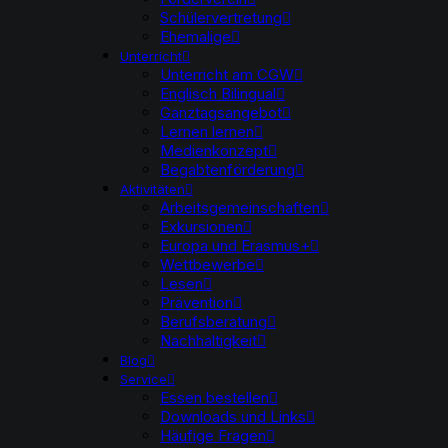
Schülervertretung
Ehemalige
Unterricht
Unterricht am CGW
Englisch Bilingual
Ganztagsangebot
Lernen lernen
Medienkonzept
Begabtenförderung
Aktivitäten
Arbeitsgemeinschaften
Exkursionen
Europa und Erasmus+
Wettbewerbe
Lesen
Prävention
Berufsberatung
Nachhaltigkeit
Blog
Service
Essen bestellen
Downloads und Links
Häufige Fragen