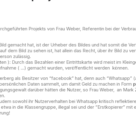
urchgeführten Projekts von Frau Weber, Referentin bei der Verbra
Bild gemacht hat, ist der Urheber des Bildes und hat somit die V
 auf dem Bild zu sehen ist, hat allein das Recht, über ihr Bild zu ve
rson zulässig.
ten ): Durch das Bezahlen einer Eintrittskarte wird meist im Klein
ufnahme ( …) gemacht wurden, veröffentlicht werden können.
berg als Besitzer von “facebook” hat, denn auch “Whatsapp” (a
on persönlichen Daten sammelt, um damit Geld zu machen in Form
p
fügungsgewalt darüber hätten die Nutzer, so Frau Weber, an Ma
en.
udem sowohl ihr Nutzerverhalten bei Whatsapp kritisch reflektier
twa in die Klassengruppe, illegal sei und der “Erstkopierer” mit
rung!