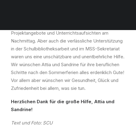
Mit überaus großem Engagement und großer
Verlässlichkeit unterstützten unsere beiden
FSJlerinnen, Attia-Tul Wakeel und Sandrine Pierson,
vor allem die Arbeit im GTS-Bereich durch eigene
Projektangebote und Unterrichtsaufsichten am
Nachmittag. Aber auch die verlässliche Unterstützung
in der Schulbibliotheksarbeit und im MSS-Sekretariat
waren uns eine unschätzbare und unentbehrliche Hilfe.
Wir wünschen Attia und Sandrine für ihre beruflichen
Schritte nach den Sommerferien alles erdenklich Gute!
Vor allem aber wünschen wir Gesundheit, Glück und
Zufriedenheit bei allem, was sie tun.
Herzlichen Dank für die große Hilfe, Attia und
Sandrine!
Text und Foto: SCU