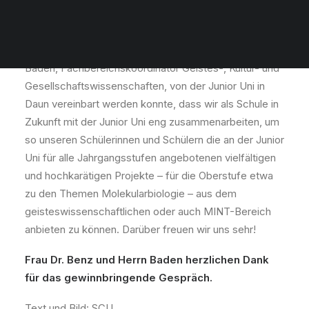
Wir sind froh, dass im Gespräch mit Frau Dr. Maike
Benz, Leiterin Fachbereich/Lehre,
und Herrn Johannes
Baden, Fachbereichskoordinator Geistes-, Kultur- und
Gesellschaftswissenschaften, von der Junior Uni in
Daun vereinbart werden konnte, dass wir als Schule in
Zukunft mit der Junior Uni eng zusammenarbeiten, um
so unseren Schülerinnen und Schülern die an der Junior
Uni für alle Jahrgangsstufen angebotenen vielfältigen
und hochkarätigen Projekte – für die Oberstufe etwa
zu den Themen Molekularbiologie –
aus dem
geisteswissenschaftlichen oder auch MINT-Bereich
anbieten zu können. Darüber freuen wir uns sehr!
Frau Dr. Benz und Herrn Baden herzlichen Dank
für das gewinnbringende Gespräch.
Text und Bild: SCU