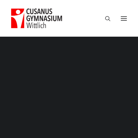
Termine
Über uns
100 Jahre CGW
Nikolaus Cusanus
Geschichte
Gebäude
Bibliothek
Schulleitung
Verwaltung
Kollegium
Schulsozialarbeit
Eltern
Förderverein
Schülervertretung
Ehemalige
Unterricht am CGW