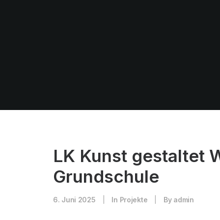
LK Kunst gestaltet
Grundschule
6. Juni 2025
|
In
Projekte
|
By
admin