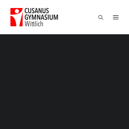
Termine
Über uns
100 Jahre CGW
Nikolaus Cusanus
Geschichte
Gebäude
Bibliothek
Schulleitung
Verwaltung
Kollegium
Schulsozialarbeit
Eltern
Förderverein
Schülervertretung
Ehemalige
Unterricht am CGW