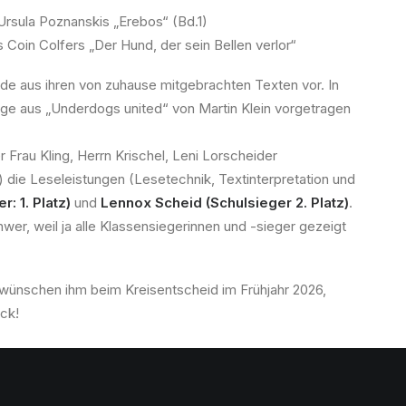
rsula Poznanskis „Erebos“ (Bd.1)
Coin Colfers „Der Hund, der sein Bellen verlor“
de aus ihren von zuhause mitgebrachten Texten vor. In
e aus „Underdogs united“ von Martin Klein vorgetragen
Frau Kling, Herrn Krischel, Leni Lorscheider
die Leseleistungen (Lesetechnik, Textinterpretation und
r: 1. Platz)
und
Lennox Scheid (Schulsieger 2. Platz)
.
wer, weil ja alle Klassensiegerinnen und -sieger gezeigt
nd wünschen ihm beim Kreisentscheid im Frühjahr 2026,
ück!