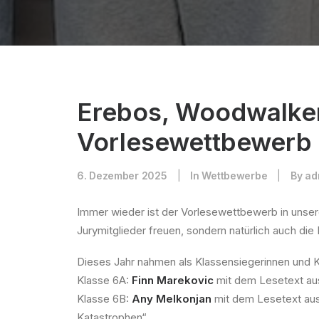
Erebos, Woodwalker
Vorlesewettbewerb
6. Dezember 2025
|
In
Wettbewerbe
|
By
ad
Immer wieder ist der Vorlesewettbewerb in unserer 
Jurymitglieder freuen, sondern natürlich auch di
Dieses Jahr nahmen als Klassensiegerinnen und 
Klasse 6A:
Finn Marekovic
mit dem Lesetext aus
Klasse 6B:
Any Melkonjan
mit dem Lesetext aus
Katastrophen“