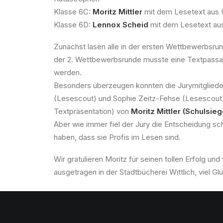
Klasse 6C:
Moritz Mittler
mit dem Lesetext aus U
Klasse 6D:
Lennox Scheid
mit dem Lesetext aus 
Zunächst lasen alle in der ersten Wettbewerbsrun
der 2. Wettbewerbsrunde musste eine Textpassag
werden.
Besonders überzeugen konnten die Jurymitglieder 
(Lesescout) und Sophie Zeitz-Fehse (Lesescout) 
Textpräsentation) von
Moritz Mittler (Schulsiege
Aber wie immer fiel der Jury die Entscheidung sch
haben, dass sie Profis im Lesen sind.
Wir gratulieren Moritz für seinen tollen Erfolg u
ausgetragen in der Stadtbücherei Wittlich, viel Gl
Text: SCU und Foto: KLI