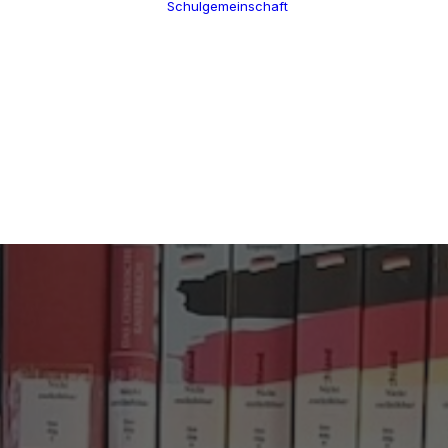
Schulgemeinschaft
Schulleitung
Termine
Verwaltung
Über uns
Kollegium
100 Jahre CGW
Schulsozialarbeit
Nikolaus Cusanus
Eltern
Geschichte
Förderverein
Gebäude
Schülervertretung
Bibliothek
Ehemalige