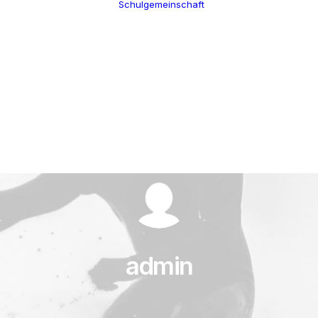
Schulgemeinschaft
Schulleitung
Termine
Verwaltung
Über uns
Kollegium
100 Jahre CGW
Schulsozialarbeit
Nikolaus Cusanus
Eltern
Geschichte
Förderverein
Gebäude
Schülervertretung
Bibliothek
Ehemalige
admin