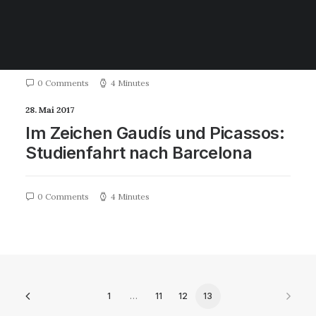
Hering zu Gast am Cusanus-
Gymnasium
0 Comments
4 Minutes
28. Mai 2017
Im Zeichen Gaudís und Picassos:
Studienfahrt nach Barcelona
0 Comments
4 Minutes
1
…
11
12
13