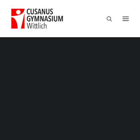
Termine
Über uns
100 Jahre CGW
Nikolaus Cusanus
Geschichte
Gebäude
Bibliothek
Schulleitung
Verwaltung
Kollegium
Schulsozialarbeit
Eltern
Förderverein
ROT
Schülervertretung
Ehemalige
Unterricht am CGW