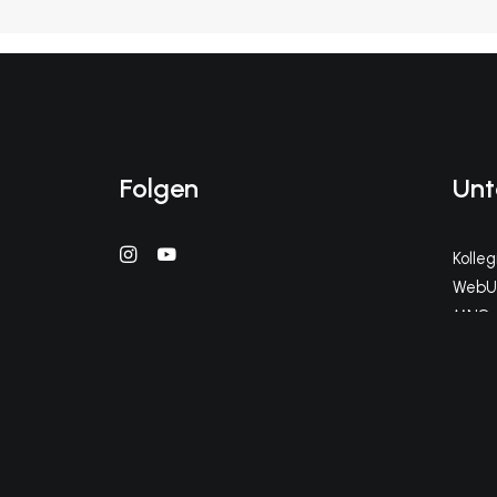
Folgen
Unt
Kolle
WebUn
MNS+