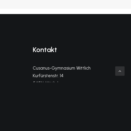
Kontakt
Cusanus-Gymnasium Wittlich
Kurfürstenstr. 14
54516 Wittlich
info@cg-wittlich.eu
Telefon Sekretariat (Kl. 5-10)
06571-956140
Telefon MSS-Büro (Kl. 11-13)