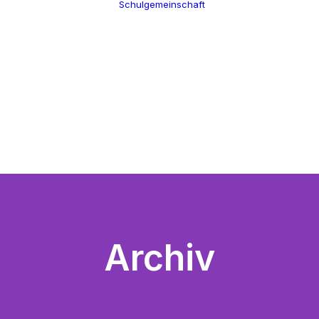
Schulgemeinschaft
Schulleitung
Termine
Verwaltung
Über uns
Kollegium
100 Jahre CGW
Schulsozialarbeit
Nikolaus Cusanus
Eltern
Geschichte
Förderverein
Gebäude
Schülervertretung
Bibliothek
Ehemalige
Archiv