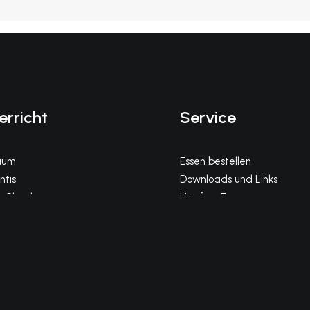
erricht
Service
gium
Essen bestellen
tis
Downloads und Links
 Cloud
Häufige Fragen
Impressum