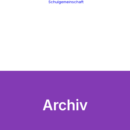
Schulgemeinschaft
Schulleitung
Termine
Verwaltung
Über uns
Kollegium
100 Jahre CGW
Schulsozialarbeit
Nikolaus Cusanus
Eltern
Geschichte
Förderverein
Gebäude
Schülervertretung
Bibliothek
Ehemalige
Archiv