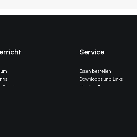
erricht
Service
gium
Essen bestellen
tis
Downloads und Links
 Cloud
Häufige Fragen
Impressum