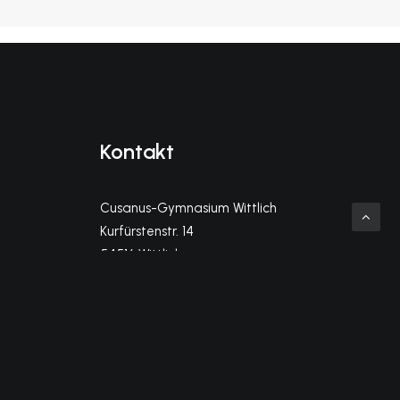
Kontakt
Cusanus-Gymnasium Wittlich
Kurfürstenstr. 14
54516 Wittlich
info@cg-wittlich.eu
Telefon Sekretariat (Kl. 5-10)
06571-956140
Telefon MSS-Büro (Kl. 11-13)