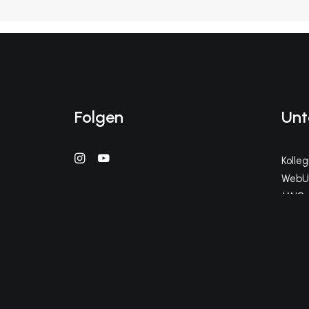
Folgen
Unt
Kolle
WebUn
MNS+