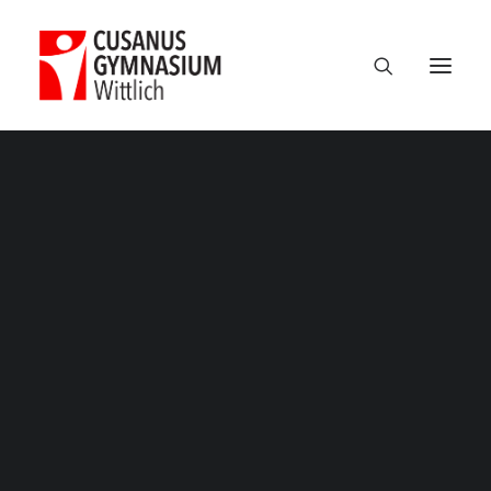
Creative Gallery
Termine
Über uns
Client
House of Gucci
100 Jahre CGW
Services
Direction of Photography
Nikolaus Cusanus
Geschichte
Gebäude
Bibliothek
Schulleitung
Verwaltung
Kollegium
Schulsozialarbeit
Eltern
Förderverein
Schülervertretung
Ehemalige
Unterricht am CGW