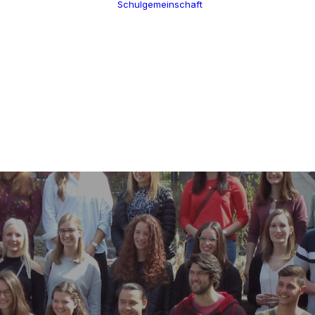
Schulgemeinschaft
Schulleitung
Termine
Verwaltung
Über uns
Kollegium
100 Jahre CGW
Schulsozialarbeit
Nikolaus Cusanus
Eltern
Geschichte
Förderverein
Gebäude
Schülervertretung
Bibliothek
Ehemalige