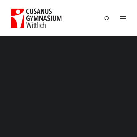
Termine
Über uns
100 Jahre CGW
Nikolaus Cusanus
Geschichte
Gebäude
Bibliothek
Schulleitung
Verwaltung
Kollegium
Schulsozialarbeit
Eltern
Förderverein
Schülervertretung
Ehemalige
Unterricht am CGW