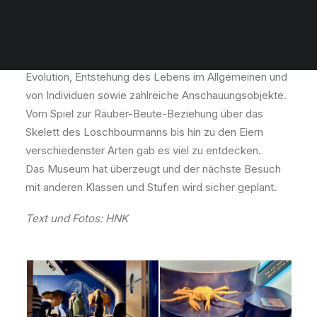
Am vergangenen Dienstag besuchten die Schülerinnen
und Schüler der Biologiekurse der 13. Stufe das
Nationalmuseum für Naturgeschichte in Luxemburg
(Stadt). Dieses bietet Einblicke in die Erdgeschichte,
Evolution, Entstehung des Lebens im Allgemeinen und
von Individuen sowie zahlreiche Anschauungsobjekte.
Vom Spiel zur Räuber-Beute-Beziehung über das
Skelett des Loschbourmanns bis hin zu den Eiern
verschiedenster Arten gab es viel zu entdecken.
Das Museum hat überzeugt und der nächste Besuch
mit anderen Klassen und Stufen wird sicher geplant.
Text und Fotos: HNK