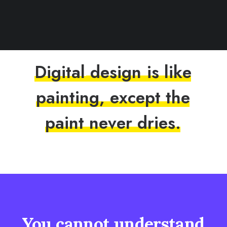
D
i
g
i
t
a
l
d
e
s
i
g
n
i
s
l
i
k
e
p
a
i
n
t
i
n
g
,
e
x
c
e
p
t
t
h
e
p
a
i
n
t
n
e
v
e
r
d
r
i
e
s
.
You
cannot
understand