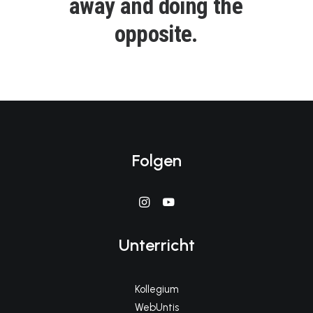
a
w
a
y
a
n
d
d
o
i
n
g
t
h
e
o
p
p
o
s
i
t
e
.
Folgen
Unterricht
Kollegium
WebUntis