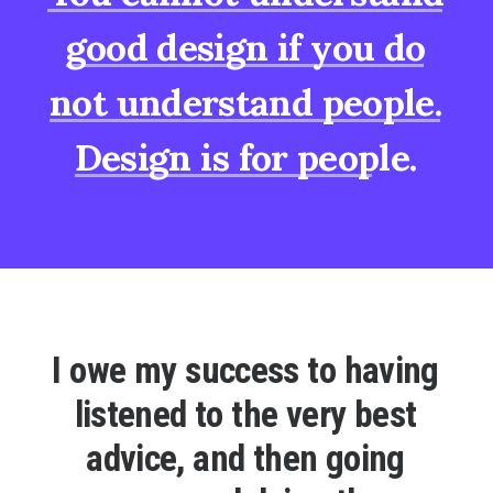
good
design
if
you
do
not
understand
people.
Design
is
for
people.
I
o
w
e
m
y
s
u
c
c
e
s
s
t
o
h
a
v
i
n
g
l
i
s
t
e
n
e
d
t
o
t
h
e
v
e
r
y
b
e
s
t
a
d
v
i
c
e
,
a
n
d
t
h
e
n
g
o
i
n
g