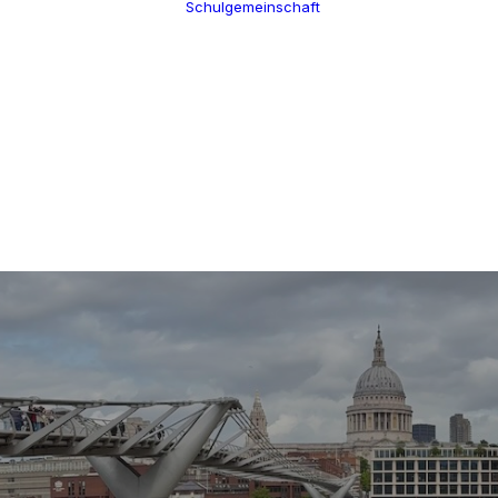
Schulgemeinschaft
Schulleitung
Termine
Verwaltung
Über uns
Kollegium
100 Jahre CGW
Schulsozialarbeit
Nikolaus Cusanus
Eltern
Geschichte
Förderverein
Gebäude
Schülervertretung
Bibliothek
Ehemalige