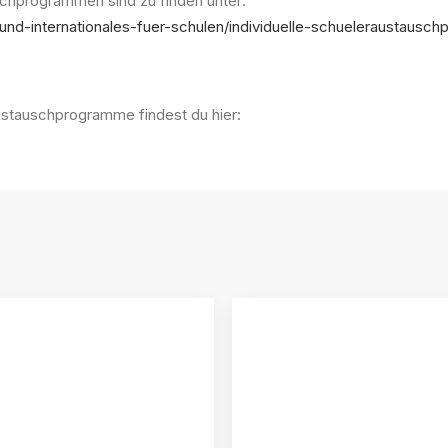
schprogrammen sind zu finden unter:
a-und-internationales-fuer-schulen/individuelle-schueleraustausc
ustauschprogramme findest du hier: