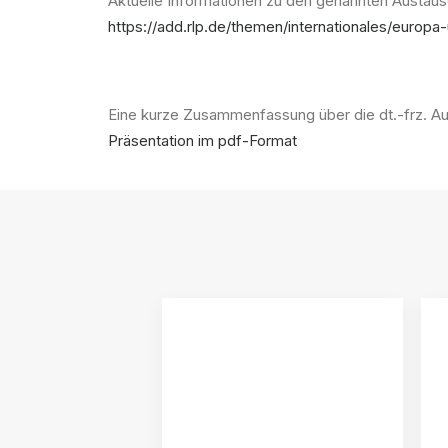
Aktuelle Informationen zu den genannten Austau
https://add.rlp.de/themen/internationales/europ
Eine kurze Zusammenfassung über die dt.-frz. A
Präsentation im pdf-Format